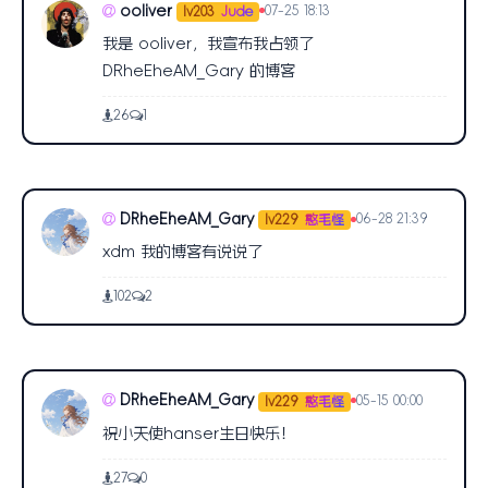
ooliver
07-25 18:13
lv203
Jude
我是 ooliver，我宣布我占领了
DRheEheAM_Gary 的博客
26
1
DRheEheAM_Gary
06-28 21:39
lv229
憨毛怪
xdm 我的博客有说说了
102
2
DRheEheAM_Gary
05-15 00:00
lv229
憨毛怪
祝小天使hanser生日快乐！
27
0