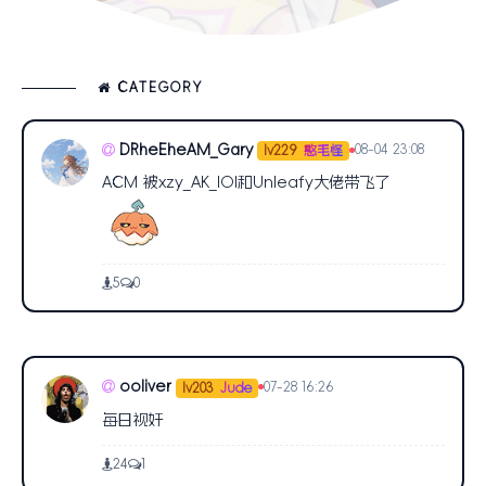
CATEGORY
DRheEheAM_Gary
08-04 23:08
lv229
憨毛怪
ACM 被xzy_AK_IOI和Unleafy大佬带飞了
5
0
ooliver
07-28 16:26
lv203
Jude
每日视奸
24
1