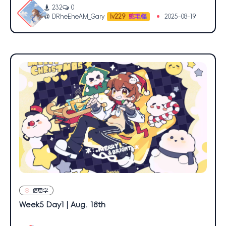
232
0
DRheEheAM_Gary
2025-08-19
lv229
憨毛怪
信息学
Week5 Day1 | Aug. 18th