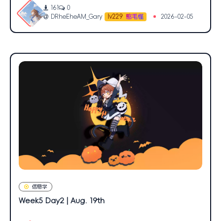
161
0
DRheEheAM_Gary
2026-02-05
lv229
憨毛怪
信息学
Week5 Day2 | Aug. 19th