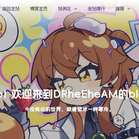
返回主站
博客主页
站务区
全站排行
链接
lo! 欢迎来到DRheEheAM的b
没有你的世界，就像坚冰一样寒冷。