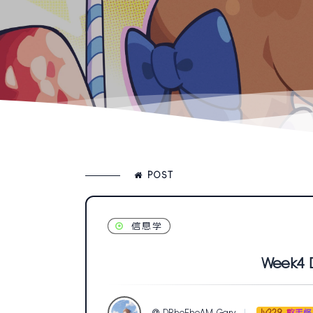
POST
信息学
Week4 D
DRheEheAM_Gary