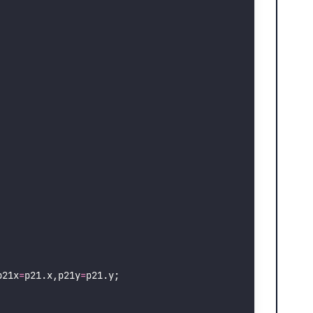
p21x
=
p21.x,p21y
=
p21.y;