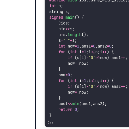
#define
Cios
 ios::sync_with_stdio(
int
 n;
string s;
signed
main
() {
    Cios;
    cin
>>
s;
    n
=
s.
length
();
    s
=
"
"
+
s;
int
 now
=
1
,ans1
=
0
,ans2
=
0
;
for
 (
int
 i
=
1
;i
<=
n;i
++
) {
if
 (s[i]
-
'
0
'
!=
now) ans1
++
;
        now
=!
now;
    }
    now
=
0
;
for
 (
int
 i
=
1
;i
<=
n;i
++
) {
if
 (s[i]
-
'
0
'
!=
now) ans2
++
;
        now
=!
now;
    }
    cout
<<
min
(ans1,ans2);
return
0
;
}
C++