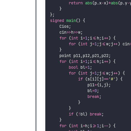
return
abs
(p.x
-
x)
*
abs
(p.y
-
    }
};
signed
main
() {
    Cios;
    cin
>>
h
>>
w;
for
 (
int
 i
=
1
;i
<=
h;i
++
) {
for
 (
int
 j
=
1
;j
<=
w;j
++
) cin
    }
    point p11,p12,p21,p22;
for
 (
int
 i
=
1
;i
<=
h;i
++
) {
bool
 bl
=
1
;
for
 (
int
 j
=
1
;j
<=
w;j
++
) {
if
 (s[i][j]
==
'
#
'
) {
                p11
=
{i,j};
                bl
=
0
;
break
;
            }
        }
if
 (
!
bl) 
break
;
    }
for
 (
int
 i
=
h;i
>=
1
;i
--
) {