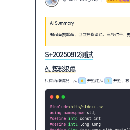
lv229
憨毛怪
AI Summary
编程竞赛题解，包含炫彩染色、寻找饼干、
S+20250812测试
A. 炫彩染色
只有两种情况，从
0
开始和从
1
开始，枚
#include
<
bits/stdc++.h
>
using
namespace
 std;
#define
intc
 const int
#define
intl
 long long