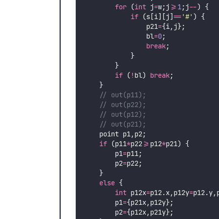
for
 (
int
 j
=
w;j
>=
1
;j
--
) {
if
 (s[i][j]
==
'
#
'
) {
                p21
=
{i,j};
                bl
=
0
;
break
;
            }
        }
if
 (
!
bl) 
break
;
    }
    // out(p11);
    // out(p22);
    // out(p12);
    // out(p21);
    point p1,p2;
if
 (p11
*
p22
>=
p12
*
p21) {
        p1
=
p11;
        p2
=
p22;
    }
else
 {
int
 p12x
=
p12.x,p12y
=
p12.y,
        p1
=
{p21x,p12y};
        p2
=
{p12x,p21y};