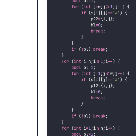
bool
 bl
=
1
;
for
 (
int
 j
=
w;j
>=
1
;j
--
) {
if
 (s[i][j]
==
'
#
'
) {
                p22
=
{i,j};
                bl
=
0
;
break
;
            }
        }
if
 (
!
bl) 
break
;
    }
for
 (
int
 i
=
h;i
>=
1
;i
--
) {
bool
 bl
=
1
;
for
 (
int
 j
=
1
;j
<=
w;j
++
) {
if
 (s[i][j]
==
'
#
'
) {
                p12
=
{i,j};
                bl
=
0
;
break
;
            }
        }
if
 (
!
bl) 
break
;
    }
for
 (
int
 i
=
1
;i
<=
h;i
++
) {
bool
 bl
=
1
;