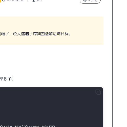
0 评论
戴帽子、极大递增子序列四题解法与代码。
举秒了(