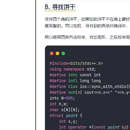
B. 寻找饼干
寻找四个角的饼干；如果吃的饼干不在角上最好
是完整的。可以发现，寻找到的两条对角线中，
所以使用四种方法枚举，找出矩形，之后枚举矩
#include
<
bits/stdc++.h
>
using
namespace
 std;
#define
intc
 const int
#define
intl
 long long
#define
Cios
 ios::sync_with_stdio(
#define
out
(
n
) cout<<n.x<<" "<<n.y
intc N
=
505
;
int
 h,w;
char
 s[N][N];
struct
point
 {
int
 x,y;
int
operator
 *(
const
point
&
p
)