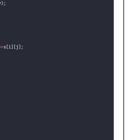
y);
>>
s[i][j];