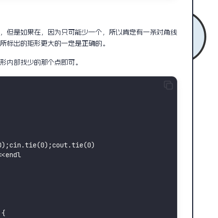
，但是如果在，因为只可能少一个，所以肯定有一条对角线
所标出的矩形更大的一定是正确的。
形内部找少的那个点即可。
0);cin.tie(0);cout.tie(0)
<<endl
 {